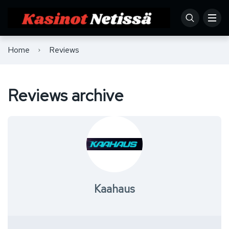
Nettikasinot ilman rekisteröitymistä
Bitcoin kasinot
Zimpler kasinot
Ilmaiskierroksia kasinolle
Home
Reviews
Parhaat kasinot
Trustly kasinot
Cashback kasinot
Reviews archive
Suomalaiset kasinot
Brite kasinot
Live kasinot
Kryptokasinot
Uudet kasinot
Kaahaus
Mobiilikasinot
Minimitalletus kasinot