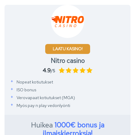
LAATU KASINO!
Nitro casino
4.9
/5
Nopeat kotiutukset
ISO bonus
Verovapaat kotiutukset (MGA)
Myös pay n play vedonlyönti
Huikea
1000€ bonus ja
ilmaiskierroksia!