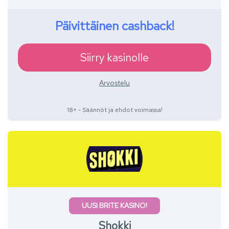
Päivittäinen cashback!
Siirry kasinolle
Arvostelu
18+ - Säännöt ja ehdot voimassa!
UUSI BRITE KASINO!
Shokki