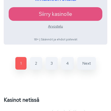
Siirry kasinolle
Arvostelu
18+ | Säännöt ja ehdot pätevät
1
2
3
4
Next
Kasinot netissä