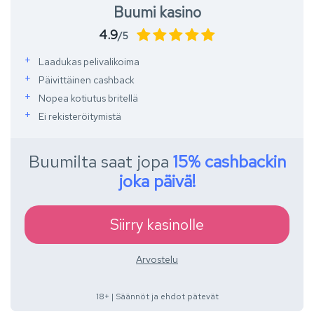
Buumi kasino
4.9
/5
Laadukas pelivalikoima
Päivittäinen cashback
Nopea kotiutus britellä
Ei rekisteröitymistä
Buumilta saat jopa
15% cashbackin
joka päivä!
Siirry kasinolle
Arvostelu
18+ | Säännöt ja ehdot pätevät