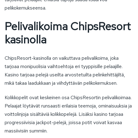
pelikokemukseensa.
Pelivalikoima ChipsResort
kasinolla
ChipsResort-kasinolla on vaikuttava pelivalikoima, joka
tarjoaa monipuolisia vaihtoehtoja eri tyyppisille pelaajille.
Kasino tarjoaa pelejä useilta arvostetuilta pelinkehittäjiltä,
mikä takaa laadukkaan ja viihdyttävän pelikokemuksen.
Kolikkopelit ovat keskeinen osa ChipsResortin pelivalikoimaa.
Pelaajat löytävät runsaasti erilaisia teemoja, ominaisuuksia ja
voittolinjoja sisältäviä kolikkopelejä. Lisäksi kasino tarjoaa
progressiivisia jackpot-pelejä, joissa potit voivat kasvaa
massiivisiin summiin.