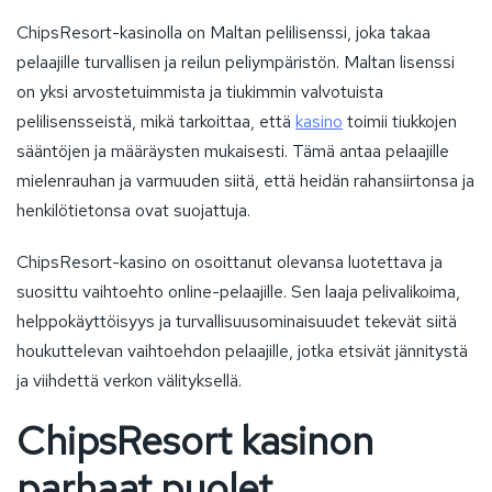
ChipsResort-kasinolla on Maltan pelilisenssi, joka takaa
pelaajille turvallisen ja reilun peliympäristön. Maltan lisenssi
on yksi arvostetuimmista ja tiukimmin valvotuista
pelilisensseistä, mikä tarkoittaa, että
kasino
toimii tiukkojen
sääntöjen ja määräysten mukaisesti. Tämä antaa pelaajille
mielenrauhan ja varmuuden siitä, että heidän rahansiirtonsa ja
henkilötietonsa ovat suojattuja.
ChipsResort-kasino on osoittanut olevansa luotettava ja
suosittu vaihtoehto online-pelaajille. Sen laaja pelivalikoima,
helppokäyttöisyys ja turvallisuusominaisuudet tekevät siitä
houkuttelevan vaihtoehdon pelaajille, jotka etsivät jännitystä
ja viihdettä verkon välityksellä.
ChipsResort kasinon
parhaat puolet