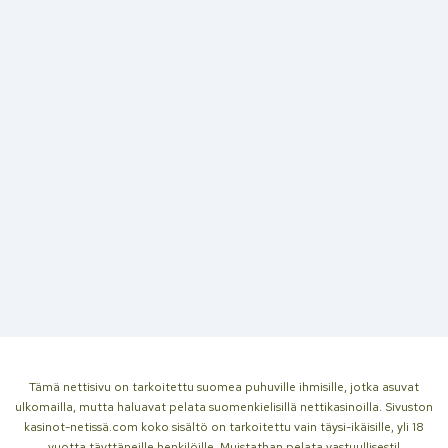
Tämä nettisivu on tarkoitettu suomea puhuville ihmisille, jotka asuvat
ulkomailla, mutta haluavat pelata suomenkielisillä nettikasinoilla. Sivuston
kasinot-netissä.com koko sisältö on tarkoitettu vain täysi-ikäisille, yli 18
vuotta täyttäneille henkilöille. Muistathan pelata vastuullisesti!