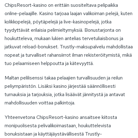
ChipsResort-kasino on erittäin suositeltava pelipaikka
online-pelaajille. Kasino tarjoaa laajan valikoiman pelejä, kuten
kolikkopelejä, pöytäpelejä ja live-kasinopelejä, jotka
tyydyttävät erilaisia pelimieltymyksiä. Bonustarjonta on
houkutteleva, mukaan lukien antelias tervetuliaisbonus ja
jatkuvat reload-bonukset. Trustly-maksupalvelu mahdollistaa
nopeat ja turvalliset rahansiirrot ilman rekisteröitymistä, mikä
tuo pelaamiseen helppoutta ja kätevyyttä.
Maltan pelilisenssi takaa pelaajien turvallisuuden ja reilun
peliympäristön. Lisäksi kasino järjestää säännöllisesti
turnauksia ja tarjouksia, jotka lisäävät jännitystä ja antavat
mahdollisuuden voittaa palkintoja.
Yhteenvetona ChipsResort-kasino ansaitsee kiitosta
monipuolisesta pelivalikoimastaan, houkuttelevista
bonuksistaan ja käyttäjäystävällisestä Trustly-