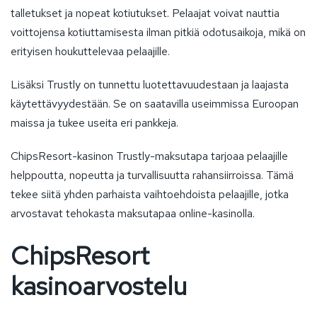
talletukset ja nopeat kotiutukset. Pelaajat voivat nauttia
voittojensa kotiuttamisesta ilman pitkiä odotusaikoja, mikä on
erityisen houkuttelevaa pelaajille.
Lisäksi Trustly on tunnettu luotettavuudestaan ja laajasta
käytettävyydestään. Se on saatavilla useimmissa Euroopan
maissa ja tukee useita eri pankkeja.
ChipsResort-kasinon Trustly-maksutapa tarjoaa pelaajille
helppoutta, nopeutta ja turvallisuutta rahansiirroissa. Tämä
tekee siitä yhden parhaista vaihtoehdoista pelaajille, jotka
arvostavat tehokasta maksutapaa online-kasinolla.
ChipsResort
kasinoarvostelu