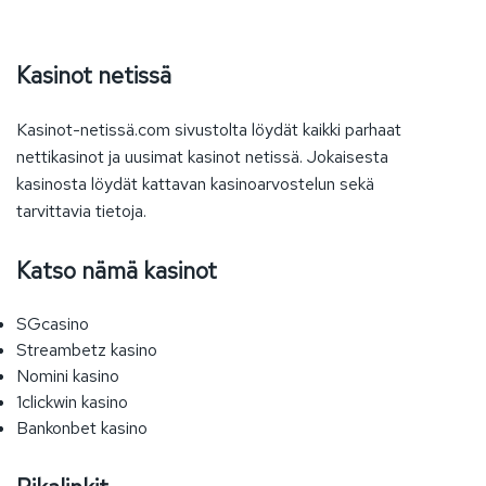
Kasinot netissä
Kasinot-netissä.com sivustolta löydät kaikki parhaat
nettikasinot ja uusimat kasinot netissä. Jokaisesta
kasinosta löydät kattavan kasinoarvostelun sekä
tarvittavia tietoja.
Katso nämä kasinot
SGcasino
Streambetz kasino
Nomini kasino
1clickwin kasino
Bankonbet kasino