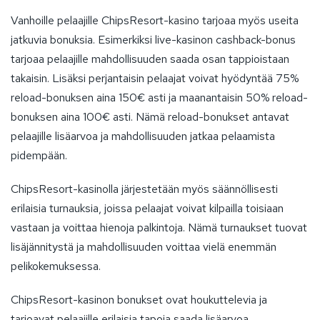
Vanhoille pelaajille ChipsResort-kasino tarjoaa myös useita
jatkuvia bonuksia. Esimerkiksi live-kasinon cashback-bonus
tarjoaa pelaajille mahdollisuuden saada osan tappioistaan
takaisin. Lisäksi perjantaisin pelaajat voivat hyödyntää 75%
reload-bonuksen aina 150€ asti ja maanantaisin 50% reload-
bonuksen aina 100€ asti. Nämä reload-bonukset antavat
pelaajille lisäarvoa ja mahdollisuuden jatkaa pelaamista
pidempään.
ChipsResort-kasinolla järjestetään myös säännöllisesti
erilaisia turnauksia, joissa pelaajat voivat kilpailla toisiaan
vastaan ja voittaa hienoja palkintoja. Nämä turnaukset tuovat
lisäjännitystä ja mahdollisuuden voittaa vielä enemmän
pelikokemuksessa.
ChipsResort-kasinon bonukset ovat houkuttelevia ja
tarjoavat pelaajille erilaisia tapoja saada lisäarvoa