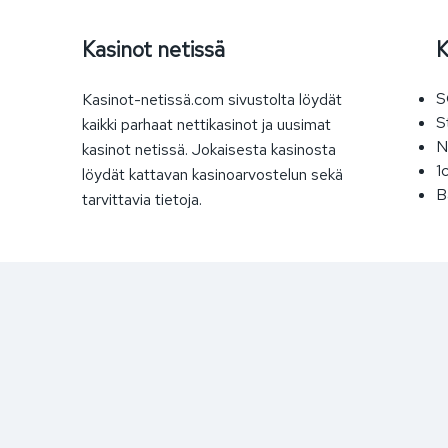
Kasinot netissä
K
S
Kasinot-netissä.com sivustolta löydät
S
kaikki parhaat nettikasinot ja uusimat
N
kasinot netissä. Jokaisesta kasinosta
1
löydät kattavan kasinoarvostelun sekä
B
tarvittavia tietoja.