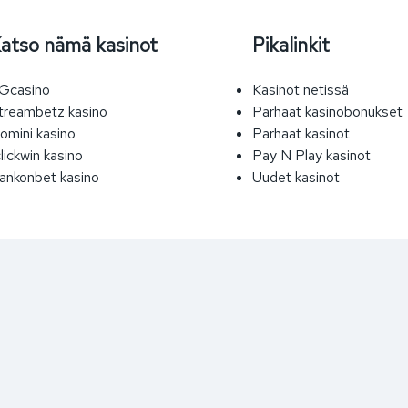
atso nämä kasinot
Pikalinkit
Gcasino
Kasinot netissä
treambetz kasino
Parhaat kasinobonukset
omini kasino
Parhaat kasinot
clickwin kasino
Pay N Play kasinot
ankonbet kasino
Uudet kasinot