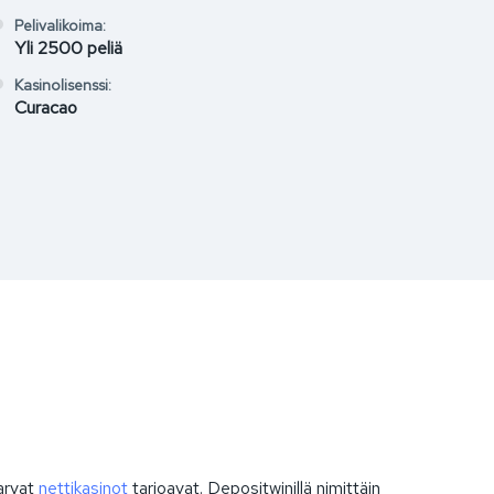
Pelivalikoima:
Yli 2500 peliä
Kasinolisenssi:
Curacao
harvat
nettikasinot
tarjoavat. Depositwinillä nimittäin