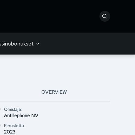
asinobonukset
OVERVIEW
Omistaja:
Antillephone N.V
Perustettu:
2023