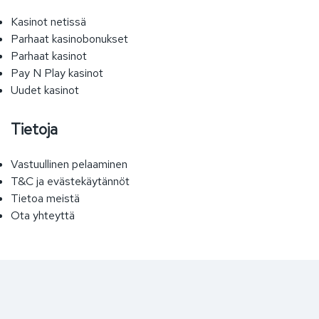
Kasinot netissä
Parhaat kasinobonukset
Parhaat kasinot
Pay N Play kasinot
Uudet kasinot
Tietoja
Vastuullinen pelaaminen
T&C ja evästekäytännöt
Tietoa meistä
Ota yhteyttä