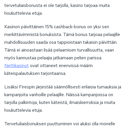
tervetuliaisbonusta ei ole tarjolla, kasino tarjoaa muita
houkuttelevia etuja.
Kasinon päivittäinen 15% cashback-bonus on yksi sen
merkittävimmistä bonuksista. Tämä bonus tarjoaa pelaajille
mahdollisuuden saada osa tappioistaan takaisin päivittäin.
Tämä ei ainoastaan lisää pelaamisen turvallisuutta, vaan
myös kannustaa pelaajia jatkamaan pelien parissa.
Nettikasinot
ovat ottaneet enenvissä määrin
käteispalautuksen tarjontaansa.
Lisäksi Firespin järjestää säännöllisesti erilaisia turnauksia ja
kampanjoita vanhoille pelaajille. Näissä kampanjoissa on
tarjolla palkintoja, kuten käteistä, ilmaiskierroksia ja muita
houkuttelevia etuja.
Tervetuliaisbonuksen puuttuminen voi aluksi olla monelle