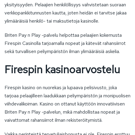
yksityisyyden. Pelaajien henkilöllisyys vahvistetaan suoraan
verkkopankkitunnusten kautta, joten heidän ei tarvitse jakaa
ylimääräisiä henkilö- tai maksutietoja kasinolle.
Briten Pay n Play -palvelu helpottaa pelaajien kokemusta
Firespin Casinolla tarjoamalla nopeat ja kätevät rahansiirrot
sekä turvallisen peliympäristön ilman ylimääräisiä askelia.
Firespin kasinoarvostelu
Firespin kasino on nuorekas ja lupaava pelisivusto, joka
tarjoaa pelaajilleen laadukkaan peliympäristön ja monipuolisen
viihdevalikoiman. Kasino on ottanut käyttöön innovatiivisen
Briten Pay n Play -palvelun, mikä mahdollistaa nopeat ja
vaivattomat rahansiirrot ilman rekisteröitymistä.
Vaikka perinteistä tervetuliaisbonusta ei ole, Firespin erottuu