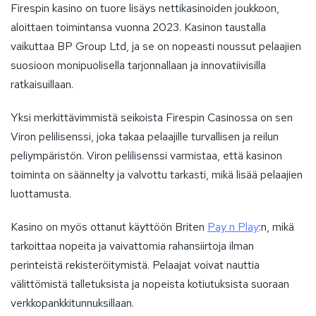
Firespin kasino on tuore lisäys nettikasinoiden joukkoon,
aloittaen toimintansa vuonna 2023. Kasinon taustalla
vaikuttaa BP Group Ltd, ja se on nopeasti noussut pelaajien
suosioon monipuolisella tarjonnallaan ja innovatiivisilla
ratkaisuillaan.
Yksi merkittävimmistä seikoista Firespin Casinossa on sen
Viron pelilisenssi, joka takaa pelaajille turvallisen ja reilun
peliympäristön. Viron pelilisenssi varmistaa, että kasinon
toiminta on säännelty ja valvottu tarkasti, mikä lisää pelaajien
luottamusta.
Kasino on myös ottanut käyttöön Briten
Pay n Play
:n, mikä
tarkoittaa nopeita ja vaivattomia rahansiirtoja ilman
perinteistä rekisteröitymistä. Pelaajat voivat nauttia
välittömistä talletuksista ja nopeista kotiutuksista suoraan
verkkopankkitunnuksillaan.