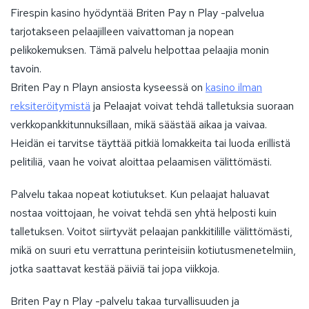
Firespin kasino hyödyntää Briten Pay n Play -palvelua
tarjotakseen pelaajilleen vaivattoman ja nopean
pelikokemuksen. Tämä palvelu helpottaa pelaajia monin
tavoin.
Briten Pay n Playn ansiosta kyseessä on
kasino ilman
reksiteröitymistä
ja Pelaajat voivat tehdä talletuksia suoraan
verkkopankkitunnuksillaan, mikä säästää aikaa ja vaivaa.
Heidän ei tarvitse täyttää pitkiä lomakkeita tai luoda erillistä
pelitiliä, vaan he voivat aloittaa pelaamisen välittömästi.
Palvelu takaa nopeat kotiutukset. Kun pelaajat haluavat
nostaa voittojaan, he voivat tehdä sen yhtä helposti kuin
talletuksen. Voitot siirtyvät pelaajan pankkitilille välittömästi,
mikä on suuri etu verrattuna perinteisiin kotiutusmenetelmiin,
jotka saattavat kestää päiviä tai jopa viikkoja.
Briten Pay n Play -palvelu takaa turvallisuuden ja