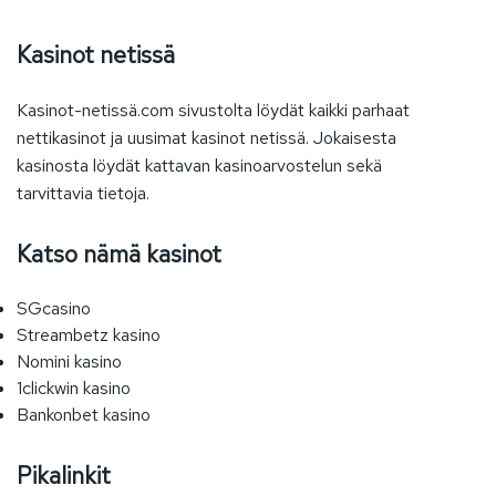
Kasinot netissä
Kasinot-netissä.com sivustolta löydät kaikki parhaat
nettikasinot ja uusimat kasinot netissä. Jokaisesta
kasinosta löydät kattavan kasinoarvostelun sekä
tarvittavia tietoja.
Katso nämä kasinot
SGcasino
Streambetz kasino
Nomini kasino
1clickwin kasino
Bankonbet kasino
Pikalinkit