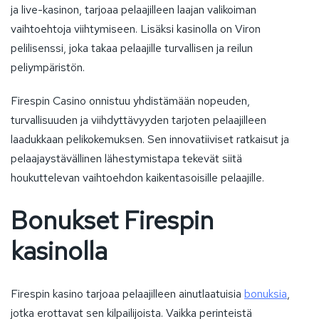
ja live-kasinon, tarjoaa pelaajilleen laajan valikoiman
vaihtoehtoja viihtymiseen. Lisäksi kasinolla on Viron
pelilisenssi, joka takaa pelaajille turvallisen ja reilun
peliympäristön.
Firespin Casino onnistuu yhdistämään nopeuden,
turvallisuuden ja viihdyttävyyden tarjoten pelaajilleen
laadukkaan pelikokemuksen. Sen innovatiiviset ratkaisut ja
pelaajaystävällinen lähestymistapa tekevät siitä
houkuttelevan vaihtoehdon kaikentasoisille pelaajille.
Bonukset Firespin
kasinolla
Firespin kasino tarjoaa pelaajilleen ainutlaatuisia
bonuksia
,
jotka erottavat sen kilpailijoista. Vaikka perinteistä