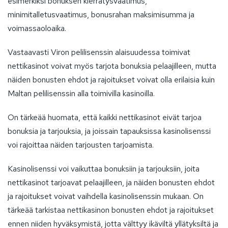
esimerkiksi bonuksen kierrätysvaatimus,
minimitalletusvaatimus, bonusrahan maksimisumma ja
voimassaoloaika.
Vastaavasti Viron pelilisenssin alaisuudessa toimivat
nettikasinot voivat myös tarjota bonuksia pelaajilleen, mutta
näiden bonusten ehdot ja rajoitukset voivat olla erilaisia kuin
Maltan pelilisenssin alla toimivilla kasinoilla.
On tärkeää huomata, että kaikki nettikasinot eivät tarjoa
bonuksia ja tarjouksia, ja joissain tapauksissa kasinolisenssi
voi rajoittaa näiden tarjousten tarjoamista.
Kasinolisenssi voi vaikuttaa bonuksiin ja tarjouksiin, joita
nettikasinot tarjoavat pelaajilleen, ja näiden bonusten ehdot
ja rajoitukset voivat vaihdella kasinolisenssin mukaan. On
tärkeää tarkistaa nettikasinon bonusten ehdot ja rajoitukset
ennen niiden hyväksymistä, jotta välttyy ikäviltä yllätyksiltä ja