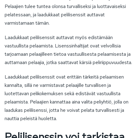
Pelaajien tulee tuntea olonsa turvalliseksi ja luottavaiseksi
pelatessaan, ja laadukkaat pelilisenssit auttavat
varmistamaan tämän.
Laadukkaat pelilisenssit auttavat myös edistämään
vastuullista pelaamista. Lisenssinhaltijat ovat velvollisia
tarjoamaan pelaajilleen tietoa vastuullisesta pelaamisesta ja
auttamaan pelaajia, jotka saattavat kärsiä peliriippuvuudesta.
Laadukkaat pelilisenssit ovat erittäin tärkeitä pelaamisen
kannalta, sillä ne varmistavat pelaajille turvallisen ja
luotettavan pelikokemuksen sekä edistävät vastuullista
pelaamista. Pelaajien kannattaa aina valita peliyhtiö, jolla on
laadukas pelilisenssi, jotta he voivat pelata turvallisesti ja
nauttia peleistä huoletta.
Pelilisenssin voi tarkistaa