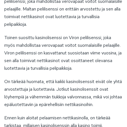
pelilisenssi, joka mahdollistaa verovapaat voitot suomalaisille
pelaajille. Maltan pelilisenssi on erittäin arvostettu ja sen alla
Verovapaat kasinot
toimivat nettikasinot ovat luotettavia ja turvallisia
pelipaikkoja.
AstroPay kasinot
Toinen suosittu kasinolisenssi on Viron pelilisenssi, joka
myös mahdollistaa verovapaat voitot suomalaisille pelaajille.
Viron pelilisenssi on kasvattanut suosiotaan viime vuosina, ja
sen alla toimivat nettikasinot ovat osoittaneet olevansa
luotettavia ja turvallisia pelipaikkoja.
On tärkeää huomata, että kaikki kasinolisenssit eivät ole yhtä
arvostettuja ja luotettavia. Jotkut kasinolisenssit ovat
löyhempiä ja vähemmän tiukkoja valvonnassa, mikä voi johtaa
epäluotettaviin ja epärehellisiin nettikasinoihin.
Ennen kuin aloitat pelaamisen nettikasinolla, on tärkeää
tarkistaa, millaisen kasinolisenssin alla kasino toimii.