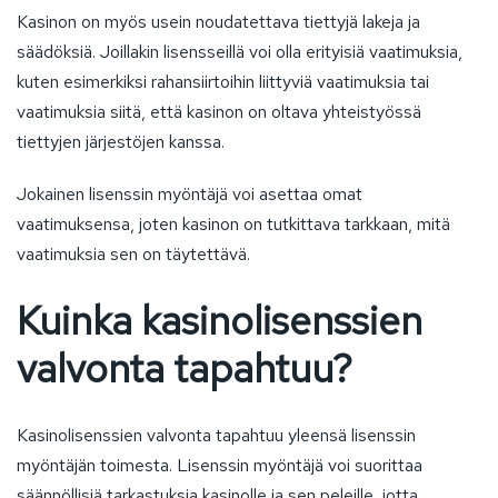
Kasinon on myös usein noudatettava tiettyjä lakeja ja
säädöksiä. Joillakin lisensseillä voi olla erityisiä vaatimuksia,
kuten esimerkiksi rahansiirtoihin liittyviä vaatimuksia tai
vaatimuksia siitä, että kasinon on oltava yhteistyössä
tiettyjen järjestöjen kanssa.
Jokainen lisenssin myöntäjä voi asettaa omat
vaatimuksensa, joten kasinon on tutkittava tarkkaan, mitä
vaatimuksia sen on täytettävä.
Kuinka kasinolisenssien
valvonta tapahtuu?
Kasinolisenssien valvonta tapahtuu yleensä lisenssin
myöntäjän toimesta. Lisenssin myöntäjä voi suorittaa
säännöllisiä tarkastuksia kasinolle ja sen peleille, jotta