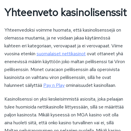
Yhteenveto kasinolisenssit
Yhteenvedoksi voimme huomata, että kasinolisenssejä on
olemassa muutamia, ja ne voidaan jakaa käytännössä
kahteen eri kategoriaan, verovapaat ja ei verovapaat. Viime
vuosina etenkin
suomalaiset nettikasinot
ovat ottaneet yhä
enenevissä määrin käyttöön joko maltan pelilisenssi tai Viron
pelilisenssin. Monet curacaon pelilisenssin alla operoivista
kasinoista on vaihtanu viron pelilisenssiin, sillä he ovat
halunneet säilyttää
Pay n Play
ominaisuudet kasinollaan.
Kasinolisenssi on yksi keskeisimmistä asiosita, joka pelaajan
tulee huomioida nettikasinolle liittyessään, sillä se määrittää
paljon kasinosta. Mikäli kyseessä on MGA kasino voit olla
aina huoleti siitä, että onko kasino turvallinen vai ei, sillä
Maltan peliviranomainen on pelaajien puolella. Mikäli kasino