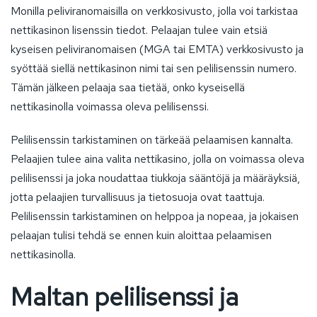
Monilla peliviranomaisilla on verkkosivusto, jolla voi tarkistaa
nettikasinon lisenssin tiedot. Pelaajan tulee vain etsiä
kyseisen peliviranomaisen (MGA tai EMTA) verkkosivusto ja
syöttää siellä nettikasinon nimi tai sen pelilisenssin numero.
Tämän jälkeen pelaaja saa tietää, onko kyseisellä
nettikasinolla voimassa oleva pelilisenssi.
Pelilisenssin tarkistaminen on tärkeää pelaamisen kannalta.
Pelaajien tulee aina valita nettikasino, jolla on voimassa oleva
pelilisenssi ja joka noudattaa tiukkoja sääntöjä ja määräyksiä,
jotta pelaajien turvallisuus ja tietosuoja ovat taattuja.
Pelilisenssin tarkistaminen on helppoa ja nopeaa, ja jokaisen
pelaajan tulisi tehdä se ennen kuin aloittaa pelaamisen
nettikasinolla.
Maltan pelilisenssi ja