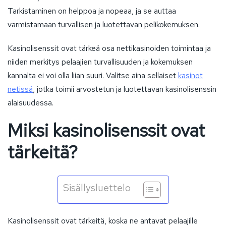
Tarkistaminen on helppoa ja nopeaa, ja se auttaa
varmistamaan turvallisen ja luotettavan pelikokemuksen.
Kasinolisenssit ovat tärkeä osa nettikasinoiden toimintaa ja
niiden merkitys pelaajien turvallisuuden ja kokemuksen
kannalta ei voi olla liian suuri. Valitse aina sellaiset
kasinot
netissä
, jotka toimii arvostetun ja luotettavan kasinolisenssin
alaisuudessa.
Miksi kasinolisenssit ovat
tärkeitä?
Sisällysluettelo
Kasinolisenssit ovat tärkeitä, koska ne antavat pelaajille