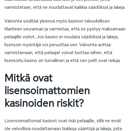
varmistetaan, että ne noudattavat kaikkia säädöksiä ja lakeja.
Valvonta sisältää yleensä myös kasinon taloudellisen
tilanteen seurannan ja varmistaa, että se pystyy maksamaan
pelaajille voitot. Jos kasino ei noudata säädöksiä ja lakeja,
lisenssin myöntäjä voi peruuttaa sen. Valvonta auttaa
varmistamaan, että pelaajat voivat luottaa siihen, että
lisensoitu kasino on turvallinen ja että sen pelit ovat reiluja.
Mitkä ovat
lisensoimattomien
kasinoiden riskit?
Lisensoimattomat kasinot ovat riski pelaajille, sillä ne eivät
ole velvollisia noudattamaan tiukkoja sääntöjä ja lakeja, joita