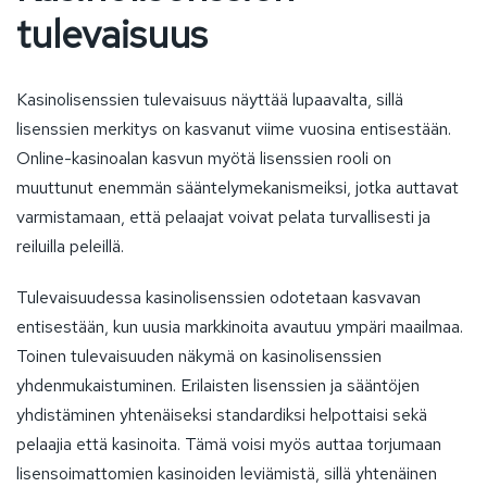
tulevaisuus
Kasinolisenssien tulevaisuus näyttää lupaavalta, sillä
lisenssien merkitys on kasvanut viime vuosina entisestään.
Online-kasinoalan kasvun myötä lisenssien rooli on
muuttunut enemmän sääntelymekanismeiksi, jotka auttavat
varmistamaan, että pelaajat voivat pelata turvallisesti ja
reiluilla peleillä.
Tulevaisuudessa kasinolisenssien odotetaan kasvavan
entisestään, kun uusia markkinoita avautuu ympäri maailmaa.
Toinen tulevaisuuden näkymä on kasinolisenssien
yhdenmukaistuminen. Erilaisten lisenssien ja sääntöjen
yhdistäminen yhtenäiseksi standardiksi helpottaisi sekä
pelaajia että kasinoita. Tämä voisi myös auttaa torjumaan
lisensoimattomien kasinoiden leviämistä, sillä yhtenäinen