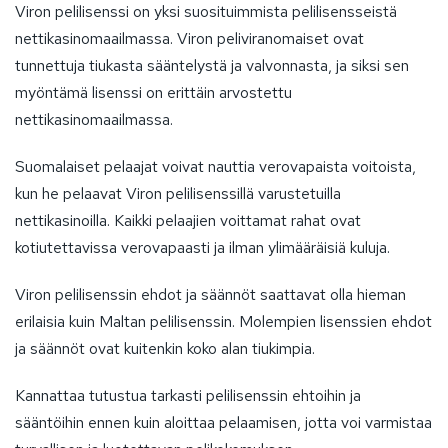
Viron pelilisenssi on yksi suosituimmista pelilisensseistä
nettikasinomaailmassa. Viron peliviranomaiset ovat
tunnettuja tiukasta sääntelystä ja valvonnasta, ja siksi sen
myöntämä lisenssi on erittäin arvostettu
nettikasinomaailmassa.
Suomalaiset pelaajat voivat nauttia verovapaista voitoista,
kun he pelaavat Viron pelilisenssillä varustetuilla
nettikasinoilla. Kaikki pelaajien voittamat rahat ovat
kotiutettavissa verovapaasti ja ilman ylimääräisiä kuluja.
Viron pelilisenssin ehdot ja säännöt saattavat olla hieman
erilaisia kuin Maltan pelilisenssin. Molempien lisenssien ehdot
ja säännöt ovat kuitenkin koko alan tiukimpia.
Kannattaa tutustua tarkasti pelilisenssin ehtoihin ja
sääntöihin ennen kuin aloittaa pelaamisen, jotta voi varmistaa