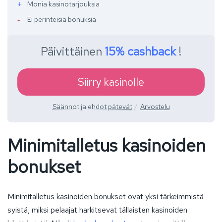
Monia kasinotarjouksia
Ei perinteisiä bonuksia
Päivittäinen
15% cashback
!
Siirry kasinolle
Säännöt ja ehdot pätevät
Arvostelu
Minimitalletus kasinoiden
bonukset
Minimitalletus kasinoiden bonukset ovat yksi tärkeimmistä
syistä, miksi pelaajat harkitsevat tällaisten kasinoiden