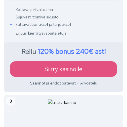
Kattava pelivalikoima
Sujuvasti toimiva sivusto
kattavat bonukset ja tarjoukset
Ei juuri kierrätysvapaita etuja
Reilu
120% bonus 240€ asti
Siirry kasinolle
Säännöt ja ehdot pätevät
Arvostelu