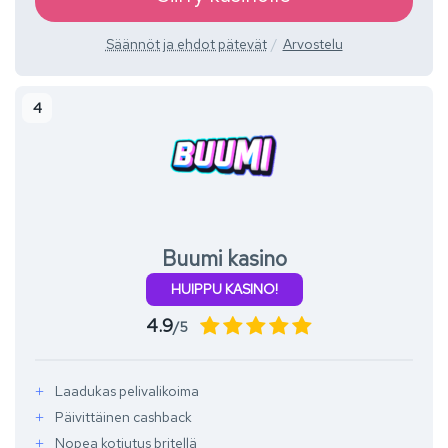
Säännöt ja ehdot pätevät
Arvostelu
Buumi kasino
HUIPPU KASINO!
4.9
/5
Laadukas pelivalikoima
Päivittäinen cashback
Nopea kotiutus britellä