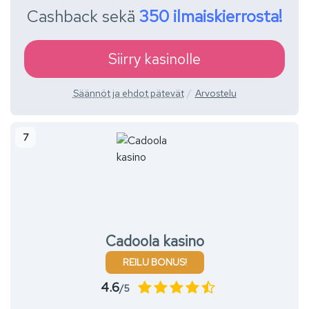
Cashback sekä
350 ilmaiskierrosta!
Siirry kasinolle
Säännöt ja ehdot pätevät
Arvostelu
Cadoola kasino
REILU BONUS!
4.6
/5