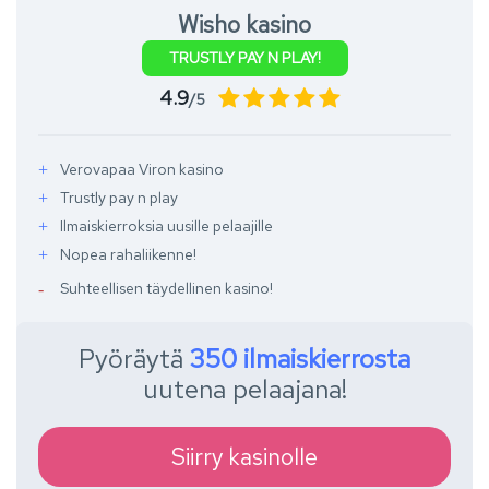
Wisho kasino
TRUSTLY PAY N PLAY!
4.9
/5
Verovapaa Viron kasino
Trustly pay n play
Ilmaiskierroksia uusille pelaajille
Nopea rahaliikenne!
Suhteellisen täydellinen kasino!
Pyöräytä
350 ilmaiskierrosta
uutena pelaajana!
Siirry kasinolle