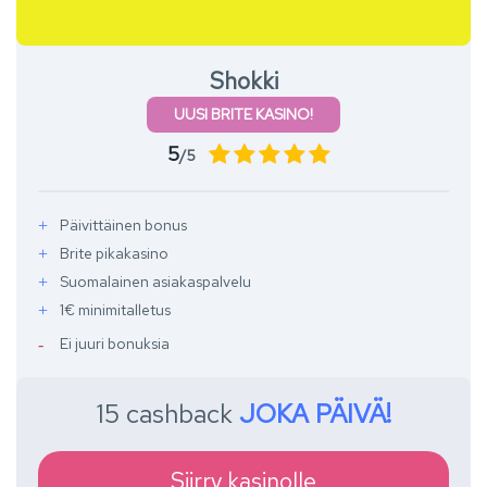
Shokki
UUSI BRITE KASINO!
5
/5
Päivittäinen bonus
Brite pikakasino
Suomalainen asiakaspalvelu
1€ minimitalletus
Ei juuri bonuksia
15 cashback
JOKA PÄIVÄ!
Siirry kasinolle