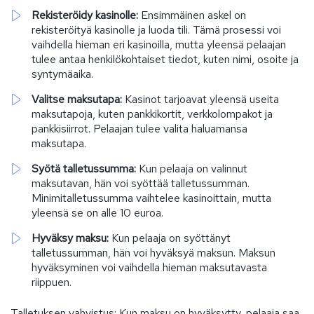
Rekisteröidy kasinolle:
Ensimmäinen askel on
rekisteröityä kasinolle ja luoda tili. Tämä prosessi voi
vaihdella hieman eri kasinoilla, mutta yleensä pelaajan
tulee antaa henkilökohtaiset tiedot, kuten nimi, osoite ja
syntymäaika.
Valitse maksutapa:
Kasinot tarjoavat yleensä useita
maksutapoja, kuten pankkikortit, verkkolompakot ja
pankkisiirrot. Pelaajan tulee valita haluamansa
maksutapa.
Syötä talletussumma:
Kun pelaaja on valinnut
maksutavan, hän voi syöttää talletussumman.
Minimitalletussumma vaihtelee kasinoittain, mutta
yleensä se on alle 10 euroa.
Hyväksy maksu:
Kun pelaaja on syöttänyt
talletussumman, hän voi hyväksyä maksun. Maksun
hyväksyminen voi vaihdella hieman maksutavasta
riippuen.
Talletuksen vahvistus: Kun maksu on hyväksytty, pelaaja saa