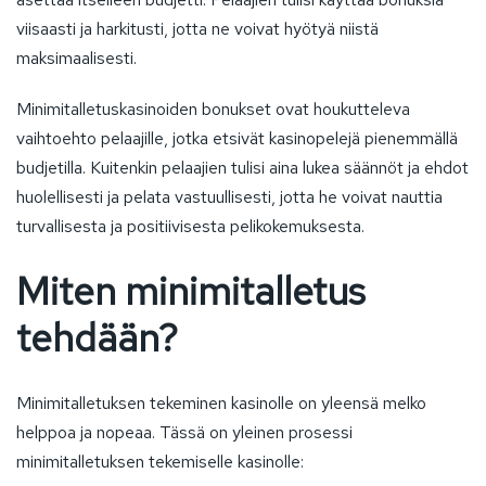
viisaasti ja harkitusti, jotta ne voivat hyötyä niistä
maksimaalisesti.
Minimitalletuskasinoiden bonukset ovat houkutteleva
vaihtoehto pelaajille, jotka etsivät kasinopelejä pienemmällä
budjetilla. Kuitenkin pelaajien tulisi aina lukea säännöt ja ehdot
huolellisesti ja pelata vastuullisesti, jotta he voivat nauttia
turvallisesta ja positiivisesta pelikokemuksesta.
Miten minimitalletus
tehdään?
Minimitalletuksen tekeminen kasinolle on yleensä melko
helppoa ja nopeaa. Tässä on yleinen prosessi
minimitalletuksen tekemiselle kasinolle: